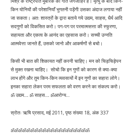
मिश्र के राष्ट्रपति मुबारक की गति जगजाहिर है। मृत्यु के बाद किन-
किन योनियों की परेशानियाँ भुगतनी पड़ेंगी उसका अंदाज लगाया नहीं
जा सकता। अतः शास्त्रों के द्वारा बताये गये उद्यम, साहस, धैर्य आदि
सदगुणों को विकसित करो। पग-पग पर परमात्मसत्ता की स्फुरणा,
सहायता और एकत्व के आनंद का एहसास करो। सच्ची उन्नति
आत्मवेत्ता जानते हैं, उसको जानो और आकर्षणों से बचो।
किसी भी बात की शिकायत नहीं करनी चाहिए। मन को चिड़चिड़ेपन
से मुक्त रखना चाहिए। सोचो कि इन गुणों को कारण से क्या-क्या
लाभ होंगे और तुम किन-किन व्यवसायों में इन गुणों का सहारा लोगे।
इनका सहारा लेकर परम सफलता को वरण करने का संकल्प करो।
ॐ उद्यम…. ॐ साहस…. ॐआरोग्य…
स्रोतः ऋषि प्रसाद, मई 2011, पृष्ठ संख्या 18, अंक 337
ॐॐॐॐॐॐॐॐॐॐॐॐॐॐॐॐॐॐॐॐ