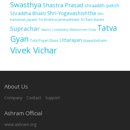
Swasthya
Shastra Prasad
shraaddh-paksh
Shri-Yogavashishtha
Shraddha Bhakti
Shri
Sri Krishna Janmashtami
Sri Ram Navmi
Hanuman Jayanti
Tatva
Suprachar
Swami Leelashahji Mahanirvan Divas
Gyan
Uttarayan
Tulsi Pujan Divas
Vijayadashami
Vivek Vichar
About Us
Company
Contact
Support
Ashram Official
www.ashram.org