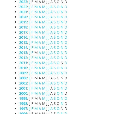
2023
:
J
F
M
A
M
J
J
A
S
O
N
D
2022
:
J
F
M
A
M
J
J
A
S
O
N
D
2021
:
J
F
M
A
M
J
J
A
S
O
N
D
2020
:
J
F
M
A
M
J
J
A
S
O
N
D
2019
:
J
F
M
A
M
J
J
A
S
O
N
D
2018
:
J
F
M
A
M
J
J
A
S
O
N
D
2017
:
J
F
M
A
M
J
J
A
S
O
N
D
2016
:
J
F
M
A
M
J
J
A
S
O
N
D
2015
:
J
F
M
A
M
J
J
A
S
O
N
D
2014
:
J
F
M
A
M
J
J
A
S
O
N
D
2013
:
J
F
M
A
M
J
J
A
S
O
N
D
2012
:
J
F
M
A
M
J
J
A
S
O
N
D
2011
:
J
F
M
A
M
J
J
A
S
O
N
D
2010
:
J
F
M
A
M
J
J
A
S
O
N
D
2009
:
J
F
M
A
M
J
J
A
S
O
N
D
2008
:
J
F
M
A
M
J
J
A
S
O
N
D
2002
:
J
F
M
A
M
J
J
A
S
O
N
D
2001
:
J
F
M
A
M
J
J
A
S
O
N
D
2000
:
J
F
M
A
M
J
J
A
S
O
N
D
1999
:
J
F
M
A
M
J
J
A
S
O
N
D
1998
:
J
F
M
A
M
J
J
A
S
O
N
D
1997
:
J
F
M
A
M
J
J
A
S
O
N
D
1996
:
J
F
M
A
M
J
J
A
S
O
N
D