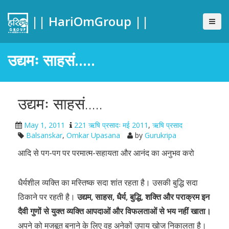
|| HariOmGroup ||
उद्यमः साहसं…..
उद्यमः साहसं…..
May 1, 2011
221 ऋषि प्रसादः मई 2011
,
ऋषि प्रसाद
Balsanskar
,
Omkar Upasana
by
Gurukripa
आदि से पग-पग पर परमात्म-सहायता और आनंद का अनुभव करो
धैर्यशील व्यक्ति का मस्तिष्क सदा शांत रहता है। उसकी बुद्धि सदा
ठिकाने पर रहती है।
उद्यम, साहस, धैर्य, बुद्धि, शक्ति और पराक्रम इन
दैवी गुणों से युक्त व्यक्ति आपदाओं और विफलताओं से भय नहीं खाता।
अपने को मजबूत बनाने के लिए वह अनेकों उपाय खोज निकालता है।