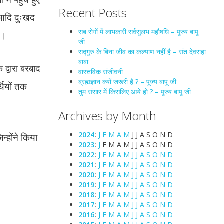
Recent Posts
 आदि दुःखद
सब रोगों में लाभकारी सर्वसुलभ महौषधि – पूज्य बापू
ए।
जी
सद्गुरु के बिना जीव का कल्याण नहीं है – संत देवराहा
बाबा
 द्वारा बरबाद
वास्तविक संजीवनी
ब्रह्मज्ञान क्यों जरूरी है ? – पूज्य बापू जी
्थियों तक
तुम संसार में किसलिए आये हो ? – पूज्य बापू जी
Archives by Month
2024
:
J
F
M
A
M
J
J
A
S
O
N
D
न्होंने किया
2023
:
J
F
M
A
M
J
J
A
S
O
N
D
2022
:
J
F
M
A
M
J
J
A
S
O
N
D
2021
:
J
F
M
A
M
J
J
A
S
O
N
D
2020
:
J
F
M
A
M
J
J
A
S
O
N
D
2019
:
J
F
M
A
M
J
J
A
S
O
N
D
2018
:
J
F
M
A
M
J
J
A
S
O
N
D
2017
:
J
F
M
A
M
J
J
A
S
O
N
D
2016
:
J
F
M
A
M
J
J
A
S
O
N
D