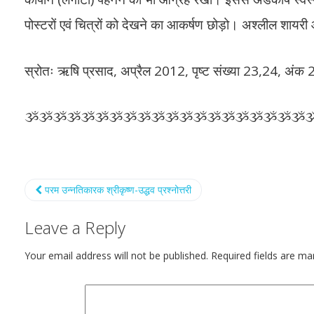
पोस्टरों एवं चित्रों को देखने का आकर्षण छोड़ो। अश्लील शायरी औ
स्रोतः ऋषि प्रसाद, अप्रैल 2012, पृष्ट संख्या 23,24, अंक
ૐૐૐૐૐૐૐૐૐૐૐૐૐૐૐૐૐૐૐૐ
परम उन्नतिकारक श्रीकृष्ण-उद्धव प्रश्नोत्तरी
Leave a Reply
Your email address will not be published.
Required fields are m