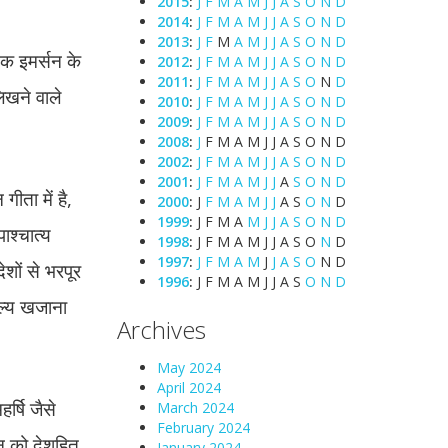
2015
:
J
F
M
A
M
J
J
A
S
O
N
D
2014
:
J
F
M
A
M
J
J
A
S
O
N
D
2013
:
J
F
M
A
M
J
J
A
S
O
N
D
खक इमर्सन के
2012
:
J
F
M
A
M
J
J
A
S
O
N
D
2011
:
J
F
M
A
M
J
J
A
S
O
N
D
लिखने वाले
2010
:
J
F
M
A
M
J
J
A
S
O
N
D
2009
:
J
F
M
A
M
J
J
A
S
O
N
D
2008
:
J
F
M
A
M
J
J
A
S
O
N
D
2002
:
J
F
M
A
M
J
J
A
S
O
N
D
2001
:
J
F
M
A
M
J
J
A
S
O
N
D
गीता में है,
2000
:
J
F
M
A
M
J
J
A
S
O
N
D
1999
:
J
F
M
A
M
J
J
A
S
O
N
D
ाश्चात्य
1998
:
J
F
M
A
M
J
J
A
S
O
N
D
1997
:
J
F
M
A
M
J
J
A
S
O
N
D
शों से भरपूर
1996
:
J
F
M
A
M
J
J
A
S
O
N
D
ूल्य खजाना
Archives
May 2024
April 2024
र्षि जैसे
March 2024
February 2024
वन को देशहित
January 2024