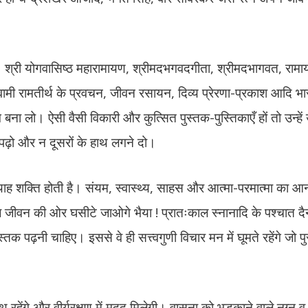
 श्री योगवासिष्ठ महारामायण, श्रीमदभगवदगीता, श्रीमदभागवत, रामा
ामी रामतीर्थ के प्रवचन, जीवन रसायन, दिव्य प्रेरणा-प्रकाश आदि भा
ग बना लो। ऐसी वैसी विकारी और कुत्सित पुस्तक-पुस्तिकाएँ हों तो उन्ह
ं पढ़ो और न दूसरों के हाथ लगने दो।
थाह शक्ति होती है। संयम, स्वास्थ्य, साहस और आत्मा-परमात्मा का आनं
 की ओर घसीटे जाओगे भैया ! प्रातःकाल स्नानादि के पश्चात दैनंदिन
्तक पढ़नी चाहिए। इससे वे ही सत्त्वगुणी विचार मन में घूमते रहेंगे जो पुस्
हेंगे और वीर्यरक्षण में मदद मिलेगी। वासना को भड़काने वाले नग्न 