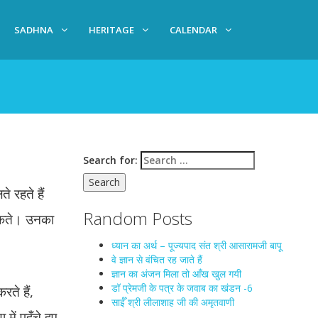
SADHNA
HERITAGE
CALENDAR
Search for:
े रहते हैं
Random Posts
 सकते। उनका
ध्यान का अर्थ – पूज्यपाद संत श्री आसारामजी बापू
वे ज्ञान से वंचित रह जाते हैं
ज्ञान का अंजन मिला तो आँख खुल गयी
डॉ प्रेमजी के पत्र के जवाब का खंडन -6
रते हैं,
साईँ श्री लीलाशाह जी की अमृतवाणी
ं पहुँचे हुए