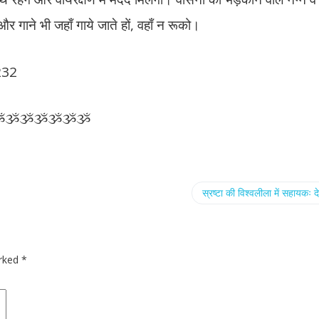
र गाने भी जहाँ गाये जाते हों, वहाँ न रूको।
 232
ૐૐૐૐૐૐૐ
स्रष्टा की विश्वलीला में सहायकः द
arked
*