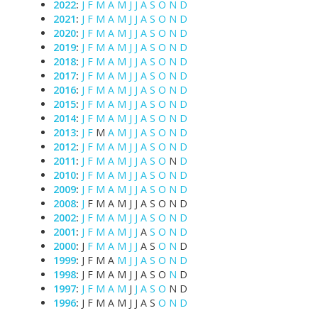
2022
:
J
F
M
A
M
J
J
A
S
O
N
D
2021
:
J
F
M
A
M
J
J
A
S
O
N
D
2020
:
J
F
M
A
M
J
J
A
S
O
N
D
2019
:
J
F
M
A
M
J
J
A
S
O
N
D
2018
:
J
F
M
A
M
J
J
A
S
O
N
D
2017
:
J
F
M
A
M
J
J
A
S
O
N
D
2016
:
J
F
M
A
M
J
J
A
S
O
N
D
2015
:
J
F
M
A
M
J
J
A
S
O
N
D
2014
:
J
F
M
A
M
J
J
A
S
O
N
D
2013
:
J
F
M
A
M
J
J
A
S
O
N
D
2012
:
J
F
M
A
M
J
J
A
S
O
N
D
2011
:
J
F
M
A
M
J
J
A
S
O
N
D
2010
:
J
F
M
A
M
J
J
A
S
O
N
D
2009
:
J
F
M
A
M
J
J
A
S
O
N
D
2008
:
J
F
M
A
M
J
J
A
S
O
N
D
2002
:
J
F
M
A
M
J
J
A
S
O
N
D
2001
:
J
F
M
A
M
J
J
A
S
O
N
D
2000
:
J
F
M
A
M
J
J
A
S
O
N
D
1999
:
J
F
M
A
M
J
J
A
S
O
N
D
1998
:
J
F
M
A
M
J
J
A
S
O
N
D
1997
:
J
F
M
A
M
J
J
A
S
O
N
D
1996
:
J
F
M
A
M
J
J
A
S
O
N
D