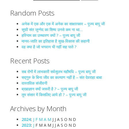
Random Posts
अनेक में एक और एक में अनेक का साक्षात्कार – पूज्य बापू जी
सूफी संत जुन्नेद का शिष्य उनसे कम ना था…
हरिनाम का उच्चारण क्यों ? – पूज्य बापू जी
मानव-जाति का इतिहास है सुख-विकास की कहानी
वह क्या है जो भगवान भी नहीं सह पाते ?
Recent Posts
सब रोगों में लाभकारी सर्वसुलभ महौषधि – पूज्य बापू जी
सद्गुरु के बिना जीव का कल्याण नहीं है – संत देवराहा बाबा
वास्तविक संजीवनी
ब्रह्मज्ञान क्यों जरूरी है ? – पूज्य बापू जी
तुम संसार में किसलिए आये हो ? – पूज्य बापू जी
Archives by Month
2024
:
J
F
M
A
M
J
J
A
S
O
N
D
2023
:
J
F
M
A
M
J
J
A
S
O
N
D