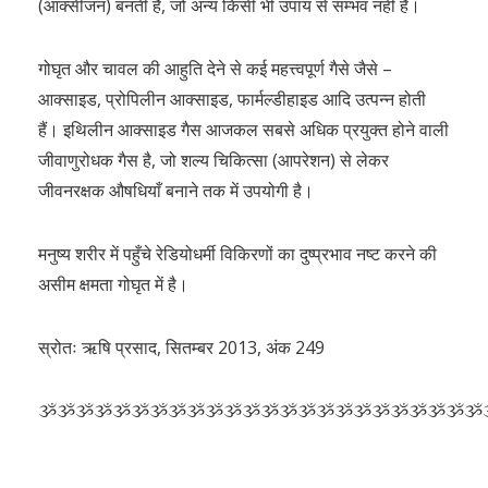
(आक्सीजन) बनती है, जो अन्य किसी भी उपाय से सम्भव नहीं है।
गोघृत और चावल की आहुति देने से कई महत्त्वपूर्ण गैसे जैसे –
आक्साइड, प्रोपिलीन आक्साइड, फार्मल्डीहाइड आदि उत्पन्न होती
हैं। इथिलीन आक्साइड गैस आजकल सबसे अधिक प्रयुक्त होने वाली
जीवाणुरोधक गैस है, जो शल्य चिकित्सा (आपरेशन) से लेकर
जीवनरक्षक औषधियाँ बनाने तक में उपयोगी है।
मनुष्य शरीर में पहुँचे रेडियोधर्मी विकिरणों का दुष्प्रभाव नष्ट करने की
असीम क्षमता गोघृत में है।
स्रोतः ऋषि प्रसाद, सितम्बर 2013, अंक 249
ૐૐૐૐૐૐૐૐૐૐૐૐૐૐૐૐૐૐૐૐૐૐૐૐ