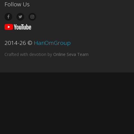
Follow Us
2014-26
©
HariOmGroup
Crafted with devotion
by
Online Seva Team