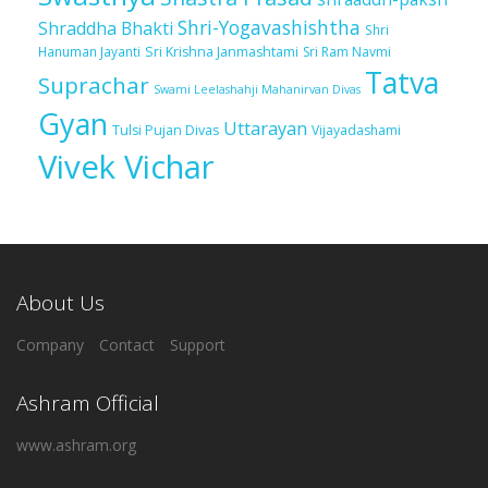
Shri-Yogavashishtha
Shraddha Bhakti
Shri
Sri Krishna Janmashtami
Sri Ram Navmi
Hanuman Jayanti
Tatva
Suprachar
Swami Leelashahji Mahanirvan Divas
Gyan
Uttarayan
Tulsi Pujan Divas
Vijayadashami
Vivek Vichar
About Us
Company
Contact
Support
Ashram Official
www.ashram.org