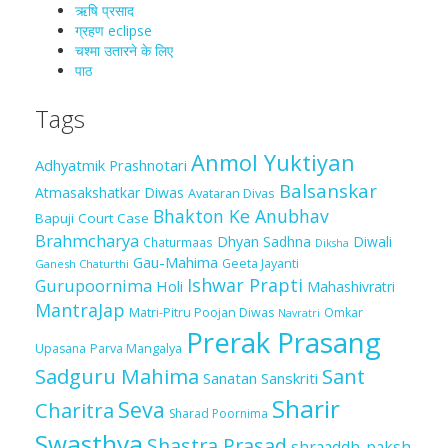
ऋषि प्रसाद
ग्रहण eclipse
चश्मा‍ उतारने के लिए
पाठ
Tags
Anmol Yuktiyan
Adhyatmik Prashnotari
Balsanskar
Atmasakshatkar Diwas
Avataran Divas
Bhakton Ke Anubhav
Bapuji Court Case
Brahmcharya
Dhyan Sadhna
Diwali
Chaturmaas
Diksha
Gau-Mahima
Geeta Jayanti
Ganesh Chaturthi
Ishwar Prapti
Gurupoornima
Holi
Mahashivratri
MantraJap
Matri-Pitru Poojan Diwas
Omkar
Navratri
Prerak Prasang
Upasana
Parva Mangalya
Sadguru Mahima
Sant
Sanatan Sanskriti
Sharir
Seva
Charitra
Sharad Poornima
Swasthya
Shastra Prasad
shraaddh-paksh