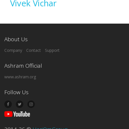
Vivek Vichar
About Us
Company
Contact
Support
Ashram Official
www.ashram.org
Follow Us