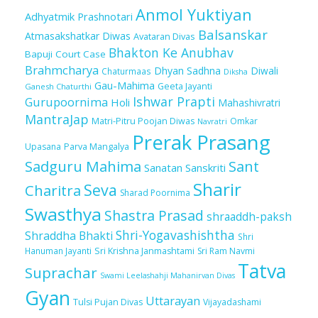
Anmol Yuktiyan
Adhyatmik Prashnotari
Balsanskar
Atmasakshatkar Diwas
Avataran Divas
Bhakton Ke Anubhav
Bapuji Court Case
Brahmcharya
Dhyan Sadhna
Diwali
Chaturmaas
Diksha
Gau-Mahima
Geeta Jayanti
Ganesh Chaturthi
Ishwar Prapti
Gurupoornima
Holi
Mahashivratri
MantraJap
Matri-Pitru Poojan Diwas
Omkar
Navratri
Prerak Prasang
Upasana
Parva Mangalya
Sadguru Mahima
Sant
Sanatan Sanskriti
Sharir
Seva
Charitra
Sharad Poornima
Swasthya
Shastra Prasad
shraaddh-paksh
Shri-Yogavashishtha
Shraddha Bhakti
Shri
Sri Krishna Janmashtami
Sri Ram Navmi
Hanuman Jayanti
Tatva
Suprachar
Swami Leelashahji Mahanirvan Divas
Gyan
Uttarayan
Tulsi Pujan Divas
Vijayadashami