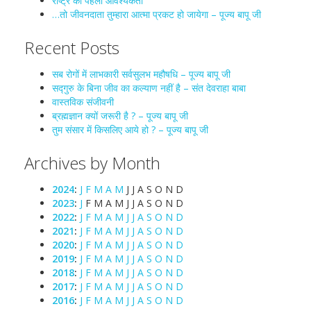
राष्ट्र की पहली आवश्यकता
…तो जीवनदाता तुम्हारा आत्मा प्रकट हो जायेगा – पूज्य बापू जी
Recent Posts
सब रोगों में लाभकारी सर्वसुलभ महौषधि – पूज्य बापू जी
सद्गुरु के बिना जीव का कल्याण नहीं है – संत देवराहा बाबा
वास्तविक संजीवनी
ब्रह्मज्ञान क्यों जरूरी है ? – पूज्य बापू जी
तुम संसार में किसलिए आये हो ? – पूज्य बापू जी
Archives by Month
2024
:
J
F
M
A
M
J
J
A
S
O
N
D
2023
:
J
F
M
A
M
J
J
A
S
O
N
D
2022
:
J
F
M
A
M
J
J
A
S
O
N
D
2021
:
J
F
M
A
M
J
J
A
S
O
N
D
2020
:
J
F
M
A
M
J
J
A
S
O
N
D
2019
:
J
F
M
A
M
J
J
A
S
O
N
D
2018
:
J
F
M
A
M
J
J
A
S
O
N
D
2017
:
J
F
M
A
M
J
J
A
S
O
N
D
2016
:
J
F
M
A
M
J
J
A
S
O
N
D