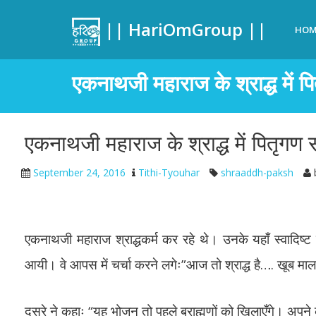
|| HariOmGroup ||
HOM
एकनाथजी महाराज के श्राद्ध में पि
एकनाथजी महाराज के श्राद्ध में पितृगण स
September 24, 2016
Tithi-Tyouhar
shraaddh-paksh
एकनाथजी महाराज श्राद्धकर्म कर रहे थे। उनके यहाँ स्वादिष्ट व
आयी। वे आपस में चर्चा करने लगेः”आज तो श्राद्ध है…. खूब माल
दूसरे ने कहाः “यह भोजन तो पहले ब्राह्मणों को खिलाएँगे। अपने को