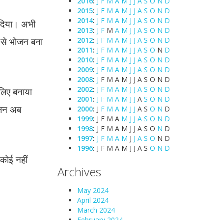
2016
:
J
F
M
A
M
J
J
A
S
O
N
D
2015
:
J
F
M
A
M
J
J
A
S
O
N
D
2014
:
J
F
M
A
M
J
J
A
S
O
N
D
र दिया। अभी
2013
:
J
F
M
A
M
J
J
A
S
O
N
D
र से भोजन बना
2012
:
J
F
M
A
M
J
J
A
S
O
N
D
2011
:
J
F
M
A
M
J
J
A
S
O
N
D
2010
:
J
F
M
A
M
J
J
A
S
O
N
D
2009
:
J
F
M
A
M
J
J
A
S
O
N
D
2008
:
J
F
M
A
M
J
J
A
S
O
N
D
2002
:
J
F
M
A
M
J
J
A
S
O
N
D
 लिए बनाया
2001
:
J
F
M
A
M
J
J
A
S
O
N
D
भोजन अब
2000
:
J
F
M
A
M
J
J
A
S
O
N
D
1999
:
J
F
M
A
M
J
J
A
S
O
N
D
1998
:
J
F
M
A
M
J
J
A
S
O
N
D
1997
:
J
F
M
A
M
J
J
A
S
O
N
D
1996
:
J
F
M
A
M
J
J
A
S
O
N
D
 कोई नहीं
Archives
May 2024
April 2024
March 2024
February 2024