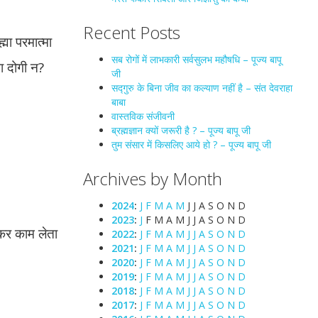
Recent Posts
्मा परमात्मा
सब रोगों में लाभकारी सर्वसुलभ महौषधि – पूज्य बापू
ना दोगी न?
जी
सद्गुरु के बिना जीव का कल्याण नहीं है – संत देवराहा
बाबा
वास्तविक संजीवनी
ब्रह्मज्ञान क्यों जरूरी है ? – पूज्य बापू जी
तुम संसार में किसलिए आये हो ? – पूज्य बापू जी
Archives by Month
2024
:
J
F
M
A
M
J
J
A
S
O
N
D
2023
:
J
F
M
A
M
J
J
A
S
O
N
D
ोकर काम लेता
2022
:
J
F
M
A
M
J
J
A
S
O
N
D
2021
:
J
F
M
A
M
J
J
A
S
O
N
D
2020
:
J
F
M
A
M
J
J
A
S
O
N
D
2019
:
J
F
M
A
M
J
J
A
S
O
N
D
2018
:
J
F
M
A
M
J
J
A
S
O
N
D
2017
:
J
F
M
A
M
J
J
A
S
O
N
D