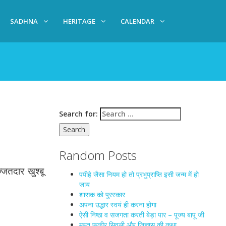
SADHNA
HERITAGE
CALENDAR
Search for:
Random Posts
्जतदार खुश्बू
पपीहे जैसा नियम हो तो प्रभुप्राप्ति इसी जन्म में हो
जाय
शासक को पुरस्कार
अपना उद्धार स्वयं ही करना होगा
ऐसी निष्ठा व सजगता करती बेड़ा पार – पूज्य बापू जी
मस्त फकीर सिवली और जिज्ञासु की कथा