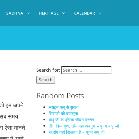
SADHNA
HERITAGE
CALENDAR
Search for:
Random Posts
 तो हम अपने
स्वाइन फ्लू से सुरक्षा
शिवाजी की दयालुता
तो सब समय
बापू जी के प्रेरक जीवन प्रसंग
तीन दिव्य गुण, तीन महा अवगुण – पूज्य बापू जी
लोग ऐसा मानते
सत्संग यही सिखाता है – पूज्य बापू जी
वहार में आने