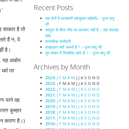
Recent Posts
।’
सब रोगों में लाभकारी सर्वसुलभ महौषधि – पूज्य बापू
जी
वह साकार है तो
सद्गुरु के बिना जीव का कल्याण नहीं है – संत देवराहा
बाबा
े हैं न, वे
वास्तविक संजीवनी
ब्रह्मज्ञान क्यों जरूरी है ? – पूज्य बापू जी
ीं है।
तुम संसार में किसलिए आये हो ? – पूज्य बापू जी
, यह आक्षेप
Archives by Month
धर्म पर
2024
:
J
F
M
A
M
J
J
A
S
O
N
D
2023
:
J
F
M
A
M
J
J
A
S
O
N
D
2022
:
J
F
M
A
M
J
J
A
S
O
N
D
2021
:
J
F
M
A
M
J
J
A
S
O
N
D
रण याने वह
2020
:
J
F
M
A
M
J
J
A
S
O
N
D
2019
:
J
F
M
A
M
J
J
A
S
O
N
D
ारण कुम्हार
2018
:
J
F
M
A
M
J
J
A
S
O
N
D
2017
:
J
F
M
A
M
J
J
A
S
O
N
D
ान कारण है।)
2016
:
J
F
M
A
M
J
J
A
S
O
N
D