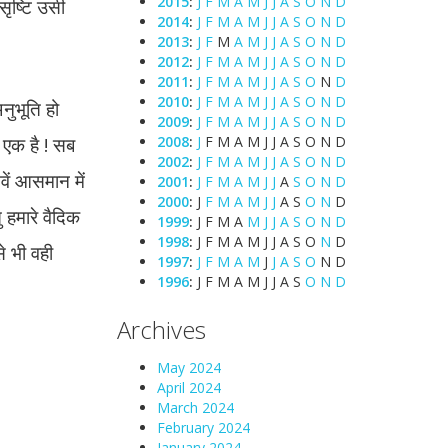
2015
:
J
F
M
A
M
J
J
A
S
O
N
D
सृष्टि उसी
2014
:
J
F
M
A
M
J
J
A
S
O
N
D
2013
:
J
F
M
A
M
J
J
A
S
O
N
D
2012
:
J
F
M
A
M
J
J
A
S
O
N
D
2011
:
J
F
M
A
M
J
J
A
S
O
N
D
2010
:
J
F
M
A
M
J
J
A
S
O
N
D
नुभूति हो
2009
:
J
F
M
A
M
J
J
A
S
O
N
D
 एक है ! सब
2008
:
J
F
M
A
M
J
J
A
S
O
N
D
2002
:
J
F
M
A
M
J
J
A
S
O
N
D
वें आसमान में
2001
:
J
F
M
A
M
J
J
A
S
O
N
D
2000
:
J
F
M
A
M
J
J
A
S
O
N
D
 हमारे वैदिक
1999
:
J
F
M
A
M
J
J
A
S
O
N
D
1998
:
J
F
M
A
M
J
J
A
S
O
N
D
से भी वही
1997
:
J
F
M
A
M
J
J
A
S
O
N
D
1996
:
J
F
M
A
M
J
J
A
S
O
N
D
Archives
May 2024
April 2024
March 2024
February 2024
January 2024