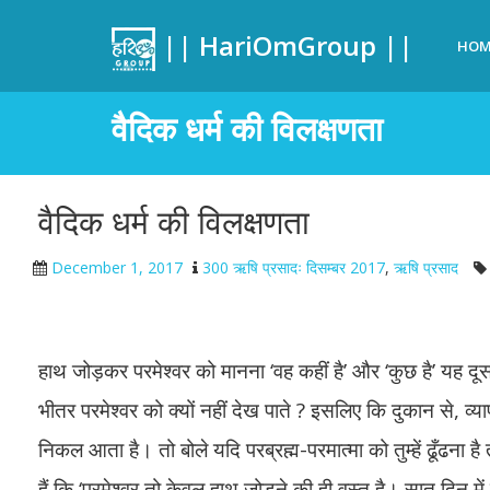
|| HariOmGroup ||
HOM
वैदिक धर्म की विलक्षणता
वैदिक धर्म की विलक्षणता
December 1, 2017
300 ऋषि प्रसादः दिसम्बर 2017
,
ऋषि प्रसाद
हाथ जोड़कर परमेश्वर को मानना ‘वह कहीं है’ और ‘कुछ है’ यह द
भीतर परमेश्वर को क्यों नहीं देख पाते ? इसलिए कि दुकान से, व्
निकल आता है। तो बोले यदि परब्रह्म-परमात्मा को तुम्हें ढूँढना ह
हैं कि ‘परमेश्वर तो केवल हाथ जोड़ने की ही वस्तु है। सात दिन म