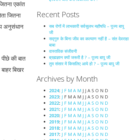
 जितना एकांत
Recent Posts
होता जितना
ूप अनुसंधान
सब रोगों में लाभकारी सर्वसुलभ महौषधि – पूज्य बापू
जी
सद्गुरु के बिना जीव का कल्याण नहीं है – संत देवराहा
बाबा
वास्तविक संजीवनी
न पीछे की बात
ब्रह्मज्ञान क्यों जरूरी है ? – पूज्य बापू जी
तुम संसार में किसलिए आये हो ? – पूज्य बापू जी
 आप बाहर बिखर
Archives by Month
2024
:
J
F
M
A
M
J
J
A
S
O
N
D
2023
:
J
F
M
A
M
J
J
A
S
O
N
D
2022
:
J
F
M
A
M
J
J
A
S
O
N
D
2021
:
J
F
M
A
M
J
J
A
S
O
N
D
2020
:
J
F
M
A
M
J
J
A
S
O
N
D
2019
:
J
F
M
A
M
J
J
A
S
O
N
D
2018
:
J
F
M
A
M
J
J
A
S
O
N
D
2017
:
J
F
M
A
M
J
J
A
S
O
N
D