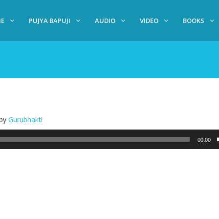
E
PUJYA BAPUJI
AUDIO
VIDEO
BOOKS
by
Gurubhakti
Audio
Player
00:00