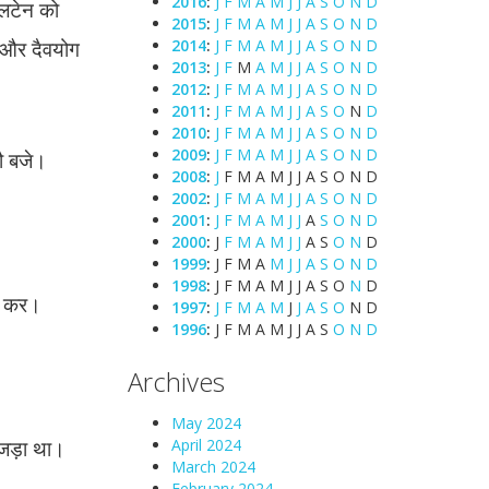
2016
:
J
F
M
A
M
J
J
A
S
O
N
D
ालटेन को
2015
:
J
F
M
A
M
J
J
A
S
O
N
D
ा और दैवयोग
2014
:
J
F
M
A
M
J
J
A
S
O
N
D
2013
:
J
F
M
A
M
J
J
A
S
O
N
D
2012
:
J
F
M
A
M
J
J
A
S
O
N
D
2011
:
J
F
M
A
M
J
J
A
S
O
N
D
2010
:
J
F
M
A
M
J
J
A
S
O
N
D
2009
:
J
F
M
A
M
J
J
A
S
O
N
D
नौ बजे।
2008
:
J
F
M
A
M
J
J
A
S
O
N
D
2002
:
J
F
M
A
M
J
J
A
S
O
N
D
2001
:
J
F
M
A
M
J
J
A
S
O
N
D
2000
:
J
F
M
A
M
J
J
A
S
O
N
D
1999
:
J
F
M
A
M
J
J
A
S
O
N
D
1998
:
J
F
M
A
M
J
J
A
S
O
N
D
झ कर।
1997
:
J
F
M
A
M
J
J
A
S
O
N
D
1996
:
J
F
M
A
M
J
J
A
S
O
N
D
Archives
May 2024
ंजड़ा था।
April 2024
March 2024
February 2024