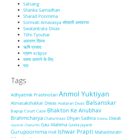
Satsang
Shanka Samadhan
Sharad Poornima
Somvati Amavasya सोमवती अमावस्या
Swatantrata Divas
Tithi-Tyouhar
अवतरण दिवस
ऋषि प्रसाद
ग्रहण eclipse
चश्मा‍ उतारने के लिए
पाठ
Tags
Anmol Yuktiyan
Adhyatmik Prashnotari
Balsanskar
Atmasakshatkar Diwas
Avataran Divas
Bhakton Ke Anubhav
Bapuji Court Case
Brahmcharya
Dhyan Sadhna
Diwali
Chaturmaas
Diksha
Gau-Mahima
Geeta Jayanti
Ganesh Chaturthi
Ishwar Prapti
Gurupoornima
Holi
Mahashivratri