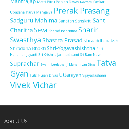
MantraJap
Matri-Pitru Poojan Diwas
Omkar
Navratri
Prerak Prasang
Upasana
Parva Mangalya
Sadguru Mahima
Sant
Sanatan Sanskriti
Sharir
Seva
Charitra
Sharad Poornima
Swasthya
Shastra Prasad
shraaddh-paksh
Shri-Yogavashishtha
Shraddha Bhakti
Shri
Sri Krishna Janmashtami
Sri Ram Navmi
Hanuman Jayanti
Tatva
Suprachar
Swami Leelashahji Mahanirvan Divas
Gyan
Uttarayan
Tulsi Pujan Divas
Vijayadashami
Vivek Vichar
About Us