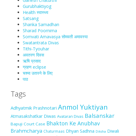
Ganesh Chaturthi
Gurubhaktiyog
Health स्वास्‍थ्‍य
Satsang
Shanka Samadhan
Sharad Poornima
Somvati Amavasya सोमवती अमावस्या
Swatantrata Divas
Tithi-Tyouhar
अवतरण दिवस
ऋषि प्रसाद
ग्रहण eclipse
चश्मा‍ उतारने के लिए
पाठ
Tags
Anmol Yuktiyan
Adhyatmik Prashnotari
Balsanskar
Atmasakshatkar Diwas
Avataran Divas
Bhakton Ke Anubhav
Bapuji Court Case
Brahmcharya
Dhyan Sadhna
Diwali
Chaturmaas
Diksha