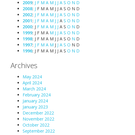
2009
:
J
F
M
A
M
J
J
A
S
O
N
D
2008
:
J
F
M
A
M
J
J
A
S
O
N
D
2002
:
J
F
M
A
M
J
J
A
S
O
N
D
2001
:
J
F
M
A
M
J
J
A
S
O
N
D
2000
:
J
F
M
A
M
J
J
A
S
O
N
D
1999
:
J
F
M
A
M
J
J
A
S
O
N
D
1998
:
J
F
M
A
M
J
J
A
S
O
N
D
1997
:
J
F
M
A
M
J
J
A
S
O
N
D
1996
:
J
F
M
A
M
J
J
A
S
O
N
D
Archives
May 2024
April 2024
March 2024
February 2024
January 2024
January 2023
December 2022
November 2022
October 2022
September 2022