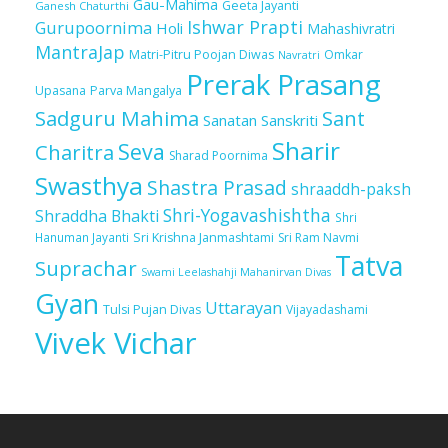
Gau-Mahima
Geeta Jayanti
Ganesh Chaturthi
Ishwar Prapti
Gurupoornima
Holi
Mahashivratri
MantraJap
Matri-Pitru Poojan Diwas
Omkar
Navratri
Prerak Prasang
Upasana
Parva Mangalya
Sadguru Mahima
Sant
Sanatan Sanskriti
Sharir
Seva
Charitra
Sharad Poornima
Swasthya
Shastra Prasad
shraaddh-paksh
Shri-Yogavashishtha
Shraddha Bhakti
Shri
Sri Krishna Janmashtami
Sri Ram Navmi
Hanuman Jayanti
Tatva
Suprachar
Swami Leelashahji Mahanirvan Divas
Gyan
Uttarayan
Tulsi Pujan Divas
Vijayadashami
Vivek Vichar