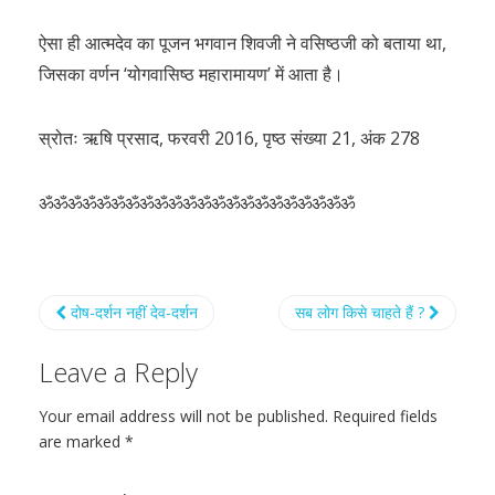
ऐसा ही आत्मदेव का पूजन भगवान शिवजी ने वसिष्ठजी को बताया था,
जिसका वर्णन ‘योगवासिष्ठ महारामायण’ में आता है।
स्रोतः ऋषि प्रसाद, फरवरी 2016, पृष्ठ संख्या 21, अंक 278
ॐॐॐॐॐॐॐॐॐॐॐॐॐॐॐॐॐॐॐॐॐॐ
दोष-दर्शन नहीं देव-दर्शन
सब लोग किसे चाहते हैं ?
Leave a Reply
Your email address will not be published.
Required fields
are marked
*