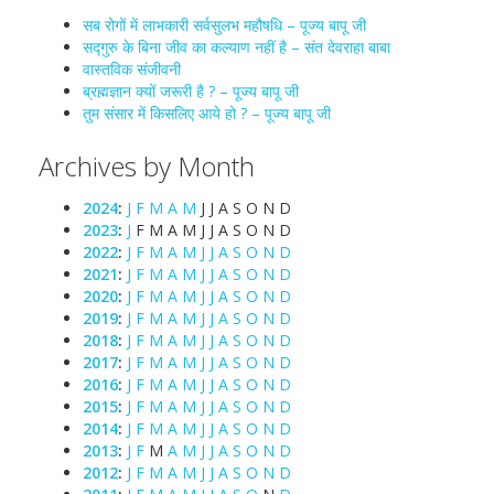
सब रोगों में लाभकारी सर्वसुलभ महौषधि – पूज्य बापू जी
सद्गुरु के बिना जीव का कल्याण नहीं है – संत देवराहा बाबा
वास्तविक संजीवनी
ब्रह्मज्ञान क्यों जरूरी है ? – पूज्य बापू जी
तुम संसार में किसलिए आये हो ? – पूज्य बापू जी
Archives by Month
2024
:
J
F
M
A
M
J
J
A
S
O
N
D
2023
:
J
F
M
A
M
J
J
A
S
O
N
D
2022
:
J
F
M
A
M
J
J
A
S
O
N
D
2021
:
J
F
M
A
M
J
J
A
S
O
N
D
2020
:
J
F
M
A
M
J
J
A
S
O
N
D
2019
:
J
F
M
A
M
J
J
A
S
O
N
D
2018
:
J
F
M
A
M
J
J
A
S
O
N
D
2017
:
J
F
M
A
M
J
J
A
S
O
N
D
2016
:
J
F
M
A
M
J
J
A
S
O
N
D
2015
:
J
F
M
A
M
J
J
A
S
O
N
D
2014
:
J
F
M
A
M
J
J
A
S
O
N
D
2013
:
J
F
M
A
M
J
J
A
S
O
N
D
2012
:
J
F
M
A
M
J
J
A
S
O
N
D