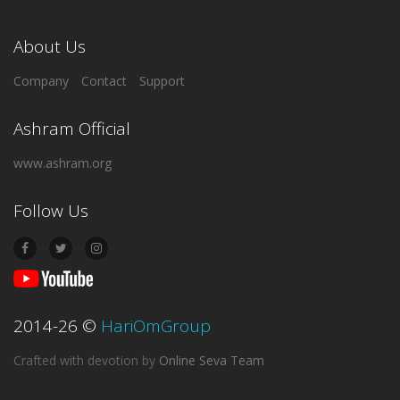
About Us
Company
Contact
Support
Ashram Official
www.ashram.org
Follow Us
2014-26
©
HariOmGroup
Crafted with devotion
by
Online Seva Team