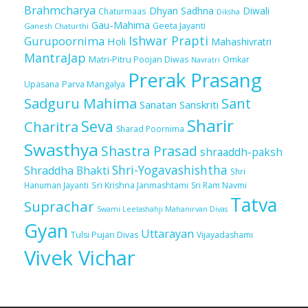
Brahmcharya
Dhyan Sadhna
Diwali
Chaturmaas
Diksha
Gau-Mahima
Geeta Jayanti
Ganesh Chaturthi
Ishwar Prapti
Gurupoornima
Holi
Mahashivratri
MantraJap
Matri-Pitru Poojan Diwas
Omkar
Navratri
Prerak Prasang
Upasana
Parva Mangalya
Sadguru Mahima
Sant
Sanatan Sanskriti
Sharir
Seva
Charitra
Sharad Poornima
Swasthya
Shastra Prasad
shraaddh-paksh
Shri-Yogavashishtha
Shraddha Bhakti
Shri
Sri Krishna Janmashtami
Sri Ram Navmi
Hanuman Jayanti
Tatva
Suprachar
Swami Leelashahji Mahanirvan Divas
Gyan
Uttarayan
Tulsi Pujan Divas
Vijayadashami
Vivek Vichar