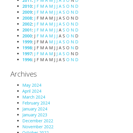
2011
:
J
F
M
A
M
J
J
A
S
O
N
D
2010
:
J
F
M
A
M
J
J
A
S
O
N
D
2009
:
J
F
M
A
M
J
J
A
S
O
N
D
2008
:
J
F
M
A
M
J
J
A
S
O
N
D
2002
:
J
F
M
A
M
J
J
A
S
O
N
D
2001
:
J
F
M
A
M
J
J
A
S
O
N
D
2000
:
J
F
M
A
M
J
J
A
S
O
N
D
1999
:
J
F
M
A
M
J
J
A
S
O
N
D
1998
:
J
F
M
A
M
J
J
A
S
O
N
D
1997
:
J
F
M
A
M
J
J
A
S
O
N
D
1996
:
J
F
M
A
M
J
J
A
S
O
N
D
Archives
May 2024
April 2024
March 2024
February 2024
January 2024
January 2023
December 2022
November 2022
October 2022