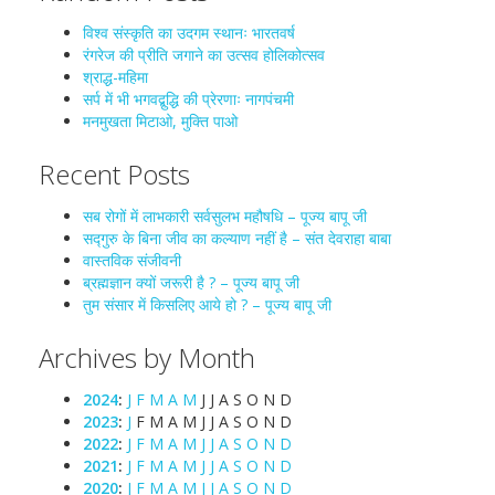
विश्व संस्कृति का उदगम स्थानः भारतवर्ष
रंगरेज की प्रीति जगाने का उत्सव होलिकोत्सव
श्राद्ध-महिमा
सर्प में भी भगवद्बुद्धि की प्रेरणाः नागपंचमी
मनमुखता मिटाओ, मुक्ति पाओ
Recent Posts
सब रोगों में लाभकारी सर्वसुलभ महौषधि – पूज्य बापू जी
सद्गुरु के बिना जीव का कल्याण नहीं है – संत देवराहा बाबा
वास्तविक संजीवनी
ब्रह्मज्ञान क्यों जरूरी है ? – पूज्य बापू जी
तुम संसार में किसलिए आये हो ? – पूज्य बापू जी
Archives by Month
2024
:
J
F
M
A
M
J
J
A
S
O
N
D
2023
:
J
F
M
A
M
J
J
A
S
O
N
D
2022
:
J
F
M
A
M
J
J
A
S
O
N
D
2021
:
J
F
M
A
M
J
J
A
S
O
N
D
2020
:
J
F
M
A
M
J
J
A
S
O
N
D