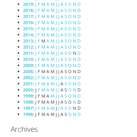
2019
:
J
F
M
A
M
J
J
A
S
O
N
D
2018
:
J
F
M
A
M
J
J
A
S
O
N
D
2017
:
J
F
M
A
M
J
J
A
S
O
N
D
2016
:
J
F
M
A
M
J
J
A
S
O
N
D
2015
:
J
F
M
A
M
J
J
A
S
O
N
D
2014
:
J
F
M
A
M
J
J
A
S
O
N
D
2013
:
J
F
M
A
M
J
J
A
S
O
N
D
2012
:
J
F
M
A
M
J
J
A
S
O
N
D
2011
:
J
F
M
A
M
J
J
A
S
O
N
D
2010
:
J
F
M
A
M
J
J
A
S
O
N
D
2009
:
J
F
M
A
M
J
J
A
S
O
N
D
2008
:
J
F
M
A
M
J
J
A
S
O
N
D
2002
:
J
F
M
A
M
J
J
A
S
O
N
D
2001
:
J
F
M
A
M
J
J
A
S
O
N
D
2000
:
J
F
M
A
M
J
J
A
S
O
N
D
1999
:
J
F
M
A
M
J
J
A
S
O
N
D
1998
:
J
F
M
A
M
J
J
A
S
O
N
D
1997
:
J
F
M
A
M
J
J
A
S
O
N
D
1996
:
J
F
M
A
M
J
J
A
S
O
N
D
Archives