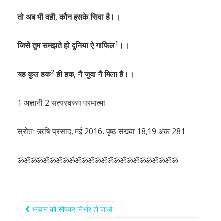
तो अब भी वही, कौन इसके सिवा है।।
1
जिसे तुम समझते हो दुनिया ऐ गाफिल
।।
2
यह कुल हक
ही हक, नै जुदा नै मिला है।।
1 अज्ञानी 2 सत्यस्वरूप परमात्मा
स्रोतः ऋषि प्रसाद, मई 2016, पृष्ठ संख्या 18,19 अंक 281
ॐॐॐॐॐॐॐॐॐॐॐॐॐॐॐॐॐॐॐॐॐॐॐॐॐ
भगवान को सौंपकर निर्भार हो जाओ !