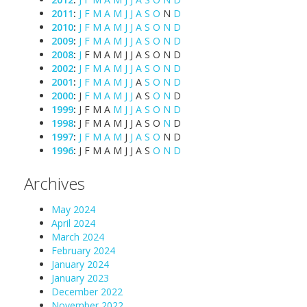
2011
:
J
F
M
A
M
J
J
A
S
O
N
D
2010
:
J
F
M
A
M
J
J
A
S
O
N
D
2009
:
J
F
M
A
M
J
J
A
S
O
N
D
2008
:
J
F
M
A
M
J
J
A
S
O
N
D
2002
:
J
F
M
A
M
J
J
A
S
O
N
D
2001
:
J
F
M
A
M
J
J
A
S
O
N
D
2000
:
J
F
M
A
M
J
J
A
S
O
N
D
1999
:
J
F
M
A
M
J
J
A
S
O
N
D
1998
:
J
F
M
A
M
J
J
A
S
O
N
D
1997
:
J
F
M
A
M
J
J
A
S
O
N
D
1996
:
J
F
M
A
M
J
J
A
S
O
N
D
Archives
May 2024
April 2024
March 2024
February 2024
January 2024
January 2023
December 2022
November 2022