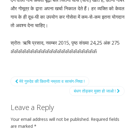
देने वाली गाय अथवा बूढ़ा बैल जितना घास (चारा) खाते हैं, उतना गोबर
और गोमूत्र के द्वारा अपना खर्चा निकाल देते हैं। हर व्यक्ति को केवल
गाय के ही दूध-घी का उपयोग कर गोसेवा में कम-से-कम इतना योगदान
तो अवश्य देना चाहिए।
स्रोतः ऋषि प्रसाद, नवम्बर 2015, पृष्ठ संख्या 24,25 अंक 275
ॐॐॐॐॐॐॐॐॐॐॐॐॐॐॐॐॐॐॐॐॐॐ
मेरे गुरुदेव की कितनी नम्रता व सत्संग-निष्ठा !
बंधन तोड़कर मुक्त हो जाओ !
Leave a Reply
Your email address will not be published.
Required fields
are marked
*