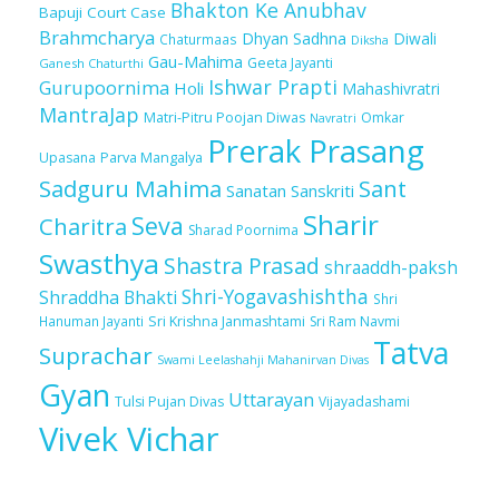
Bhakton Ke Anubhav
Bapuji Court Case
Brahmcharya
Dhyan Sadhna
Diwali
Chaturmaas
Diksha
Gau-Mahima
Geeta Jayanti
Ganesh Chaturthi
Ishwar Prapti
Gurupoornima
Holi
Mahashivratri
MantraJap
Matri-Pitru Poojan Diwas
Omkar
Navratri
Prerak Prasang
Upasana
Parva Mangalya
Sadguru Mahima
Sant
Sanatan Sanskriti
Sharir
Seva
Charitra
Sharad Poornima
Swasthya
Shastra Prasad
shraaddh-paksh
Shri-Yogavashishtha
Shraddha Bhakti
Shri
Sri Krishna Janmashtami
Sri Ram Navmi
Hanuman Jayanti
Tatva
Suprachar
Swami Leelashahji Mahanirvan Divas
Gyan
Uttarayan
Tulsi Pujan Divas
Vijayadashami
Vivek Vichar