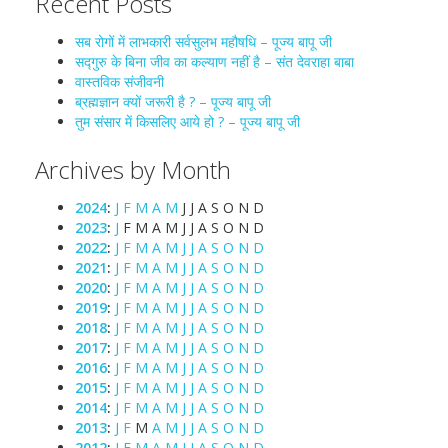
Recent Posts
सब रोगों में लाभकारी सर्वसुलभ महौषधि – पूज्य बापू जी
सद्गुरु के बिना जीव का कल्याण नहीं है – संत देवराहा बाबा
वास्तविक संजीवनी
ब्रह्मज्ञान क्यों जरूरी है ? – पूज्य बापू जी
तुम संसार में किसलिए आये हो ? – पूज्य बापू जी
Archives by Month
2024
:
J
F
M
A
M
J
J
A
S
O
N
D
2023
:
J
F
M
A
M
J
J
A
S
O
N
D
2022
:
J
F
M
A
M
J
J
A
S
O
N
D
2021
:
J
F
M
A
M
J
J
A
S
O
N
D
2020
:
J
F
M
A
M
J
J
A
S
O
N
D
2019
:
J
F
M
A
M
J
J
A
S
O
N
D
2018
:
J
F
M
A
M
J
J
A
S
O
N
D
2017
:
J
F
M
A
M
J
J
A
S
O
N
D
2016
:
J
F
M
A
M
J
J
A
S
O
N
D
2015
:
J
F
M
A
M
J
J
A
S
O
N
D
2014
:
J
F
M
A
M
J
J
A
S
O
N
D
2013
:
J
F
M
A
M
J
J
A
S
O
N
D
2012
:
J
F
M
A
M
J
J
A
S
O
N
D