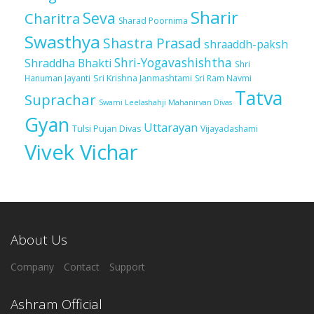
Sharir
Seva
Charitra
Sharad Poornima
Swasthya
Shastra Prasad
shraaddh-paksh
Shri-Yogavashishtha
Shraddha Bhakti
Shri
Sri Krishna Janmashtami
Sri Ram Navmi
Hanuman Jayanti
Tatva
Suprachar
Swami Leelashahji Mahanirvan Divas
Gyan
Uttarayan
Tulsi Pujan Divas
Vijayadashami
Vivek Vichar
About Us
Company
Contact
Support
Ashram Official