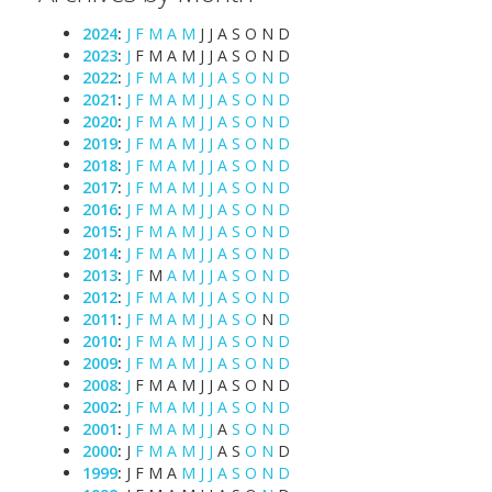
2024
:
J
F
M
A
M
J
J
A
S
O
N
D
2023
:
J
F
M
A
M
J
J
A
S
O
N
D
2022
:
J
F
M
A
M
J
J
A
S
O
N
D
2021
:
J
F
M
A
M
J
J
A
S
O
N
D
2020
:
J
F
M
A
M
J
J
A
S
O
N
D
2019
:
J
F
M
A
M
J
J
A
S
O
N
D
2018
:
J
F
M
A
M
J
J
A
S
O
N
D
2017
:
J
F
M
A
M
J
J
A
S
O
N
D
2016
:
J
F
M
A
M
J
J
A
S
O
N
D
2015
:
J
F
M
A
M
J
J
A
S
O
N
D
2014
:
J
F
M
A
M
J
J
A
S
O
N
D
2013
:
J
F
M
A
M
J
J
A
S
O
N
D
2012
:
J
F
M
A
M
J
J
A
S
O
N
D
2011
:
J
F
M
A
M
J
J
A
S
O
N
D
2010
:
J
F
M
A
M
J
J
A
S
O
N
D
2009
:
J
F
M
A
M
J
J
A
S
O
N
D
2008
:
J
F
M
A
M
J
J
A
S
O
N
D
2002
:
J
F
M
A
M
J
J
A
S
O
N
D
2001
:
J
F
M
A
M
J
J
A
S
O
N
D
2000
:
J
F
M
A
M
J
J
A
S
O
N
D
1999
:
J
F
M
A
M
J
J
A
S
O
N
D