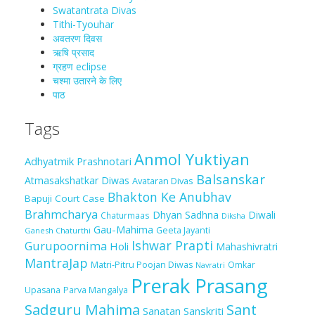
Swatantrata Divas
Tithi-Tyouhar
अवतरण दिवस
ऋषि प्रसाद
ग्रहण eclipse
चश्मा‍ उतारने के लिए
पाठ
Tags
Anmol Yuktiyan
Adhyatmik Prashnotari
Balsanskar
Atmasakshatkar Diwas
Avataran Divas
Bhakton Ke Anubhav
Bapuji Court Case
Brahmcharya
Dhyan Sadhna
Diwali
Chaturmaas
Diksha
Gau-Mahima
Geeta Jayanti
Ganesh Chaturthi
Ishwar Prapti
Gurupoornima
Holi
Mahashivratri
MantraJap
Matri-Pitru Poojan Diwas
Omkar
Navratri
Prerak Prasang
Upasana
Parva Mangalya
Sadguru Mahima
Sant
Sanatan Sanskriti