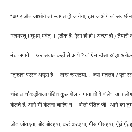
“अगर जीत जाओगे तो स्वागत हो जायेगा, हार जाओगे तो सब छीन
“एवमस्तु ! शुभम् भवेत् । (ठीक है, ऐसा ही हो ! अच्छा हो ) तैयारी
मंच लगाये । अब सवाल कहाँ से आये ? तो ऐसा-वैसा थोड़ा श्ल
“तुम्हारा प्रश्न अधूरा है । खखं खखइया…. क्या मतलब ? पूरा 
चांडाल चौकड़ीवाला पंडित कुछ बोल न पाया तो वे बोलेः “आप लोग क
बोलते हैं, आगे भी बोलना चाहिए न । बोलो पंडित जी ! आगे का तुम 
जोतं जोतइया, बोवं बोवइया, कटं कटइया, पीसं पीसइया, गूँधं 