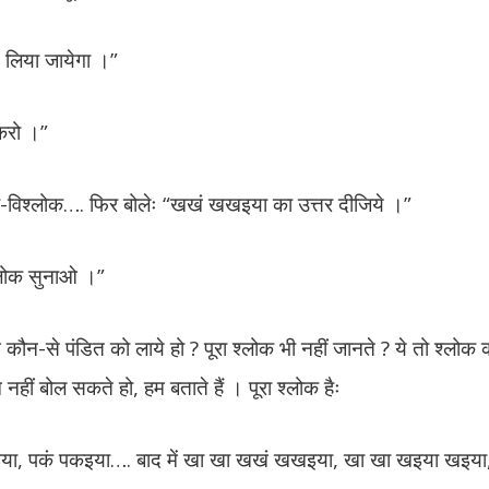
 लिया जायेगा ।”
 करो ।”
ोक-विश्लोक…. फिर बोलेः “खखं खखइया का उत्तर दीजिये ।”
श्लोक सुनाओ ।”
ौन-से पंडित को लाये हो ? पूरा श्लोक भी नहीं जानते ? ये तो श्लोक की
नहीं बोल सकते हो, हम बताते हैं । पूरा श्लोक हैः
गूँधइया, पकं पकइया…. बाद में खा खा खखं खखइया, खा खा खइया खइय