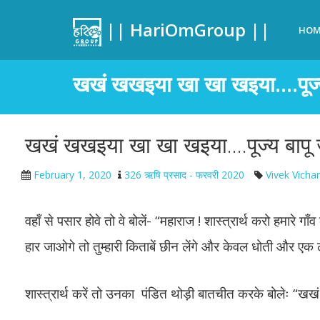
|| HariOmGroup ||
HOM
खखं खखइया खा खा खइया….पूज्य
खखं खखइया खा खा खइया….पूज्य बापू 
February 1, 2020
326 ऋषि प्रसाद - फरवरी 2020
Vivek Vichar
वहाँ से पसार होवे तो वे बोलें- “महाराज ! शास्त्रार्थ करो हमारे 
हार जाओगे तो तुम्हारी किताबें छीन लेंगे और केवल धोती और एक लो
शास्त्रार्थ करें तो उनका पंडित थोड़ी बातचीत करके बोलेः “