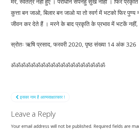
मरे, स्वतंत्र नहीं हुए । पराधीन सपनेहुँ सुख नाहीं । फिर प्रकृति
कुत्ता बन जाओ, बिलार बन जाओ या तो स्वर्ग में भटको फिर पुण
जीवन कर देते हैं । मरने के बाद प्रकृति के प्रभाव में भटकें नहीं, स्
स्रोतः ऋषि प्रसाद, फरवरी 2020, पृष्ठ संख्या 14 अंक 326
ॐॐॐॐॐॐॐॐॐॐॐॐॐॐॐॐॐॐॐ
इसका नाम है आत्मसाक्षात्कार !
Leave a Reply
Your email address will not be published.
Required fields are m