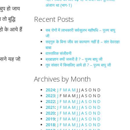
अंजान था (भाग-1)
 चुप हो जाय
Recent Posts
ो बुद्धि
 के आये हैं
सब रोगों में लाभकारी सर्वसुलभ महौषधि – पूज्य बापू
जी
सद्गुरु के बिना जीव का कल्याण नहीं है – संत देवराहा
बाबा
वास्तविक संजीवनी
 उसने यह जो
ब्रह्मज्ञान क्यों जरूरी है ? – पूज्य बापू जी
तुम संसार में किसलिए आये हो ? – पूज्य बापू जी
Archives by Month
2024
:
J
F
M
A
M
J
J
A
S
O
N
D
2023
:
J
F
M
A
M
J
J
A
S
O
N
D
2022
:
J
F
M
A
M
J
J
A
S
O
N
D
2021
:
J
F
M
A
M
J
J
A
S
O
N
D
2020
:
J
F
M
A
M
J
J
A
S
O
N
D
2019
:
J
F
M
A
M
J
J
A
S
O
N
D
2018
:
J
F
M
A
M
J
J
A
S
O
N
D