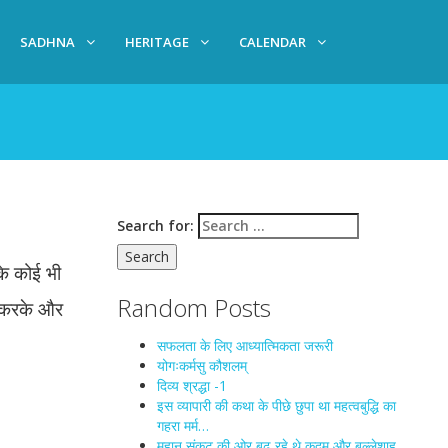
SADHNA
HERITAGE
CALENDAR
Search for:
के कोई भी
Random Posts
गत करके और
सफलता के लिए आध्यात्मिकता जरूरी
योगःकर्मसु कौशलम्
दिव्य श्रद्धा -1
इस व्यापारी की कथा के पीछे छुपा था महत्वबुद्धि का
गहरा मर्म…
महान संकट की ओर बढ़ रहे थे कदम और बुल्लेशाह