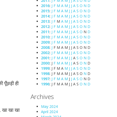
2017
:
J
F
M
A
M
J
J
A
S
O
N
D
2016
:
J
F
M
A
M
J
J
A
S
O
N
D
2015
:
J
F
M
A
M
J
J
A
S
O
N
D
2014
:
J
F
M
A
M
J
J
A
S
O
N
D
2013
:
J
F
M
A
M
J
J
A
S
O
N
D
2012
:
J
F
M
A
M
J
J
A
S
O
N
D
2011
:
J
F
M
A
M
J
J
A
S
O
N
D
2010
:
J
F
M
A
M
J
J
A
S
O
N
D
2009
:
J
F
M
A
M
J
J
A
S
O
N
D
2008
:
J
F
M
A
M
J
J
A
S
O
N
D
2002
:
J
F
M
A
M
J
J
A
S
O
N
D
2001
:
J
F
M
A
M
J
J
A
S
O
N
D
2000
:
J
F
M
A
M
J
J
A
S
O
N
D
1999
:
J
F
M
A
M
J
J
A
S
O
N
D
1998
:
J
F
M
A
M
J
J
A
S
O
N
D
1997
:
J
F
M
A
M
J
J
A
S
O
N
D
 पूँछड़ी ही
1996
:
J
F
M
A
M
J
J
A
S
O
N
D
Archives
May 2024
ा, खा खा खा
April 2024
March 2024