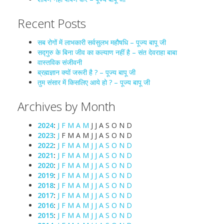
Recent Posts
सब रोगों में लाभकारी सर्वसुलभ महौषधि – पूज्य बापू जी
सद्गुरु के बिना जीव का कल्याण नहीं है – संत देवराहा बाबा
वास्तविक संजीवनी
ब्रह्मज्ञान क्यों जरूरी है ? – पूज्य बापू जी
तुम संसार में किसलिए आये हो ? – पूज्य बापू जी
Archives by Month
2024
:
J
F
M
A
M
J
J
A
S
O
N
D
2023
:
J
F
M
A
M
J
J
A
S
O
N
D
2022
:
J
F
M
A
M
J
J
A
S
O
N
D
2021
:
J
F
M
A
M
J
J
A
S
O
N
D
2020
:
J
F
M
A
M
J
J
A
S
O
N
D
2019
:
J
F
M
A
M
J
J
A
S
O
N
D
2018
:
J
F
M
A
M
J
J
A
S
O
N
D
2017
:
J
F
M
A
M
J
J
A
S
O
N
D
2016
:
J
F
M
A
M
J
J
A
S
O
N
D
2015
:
J
F
M
A
M
J
J
A
S
O
N
D