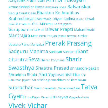
Adhyatmik Prashnotari
Balsanskar
Atmasakshatkar Diwas
Avataran Divas
Bhakton Ke Anubhav
Bapuji Court Case
Brahmcharya
Dhyan Sadhna
Diwali
Chaturmaas
Diksha
Gau-Mahima
Geeta Jayanti
Ganesh Chaturthi
Ishwar Prapti
Gurupoornima
Holi
Mahashivratri
MantraJap
Matri-Pitru Poojan Diwas
Omkar
Navratri
Prerak Prasang
Upasana
Parva Mangalya
Sadguru Mahima
Sant
Sanatan Sanskriti
Sharir
Seva
Charitra
Sharad Poornima
Swasthya
Shastra Prasad
shraaddh-paksh
Shri-Yogavashishtha
Shraddha Bhakti
Shri
Sri Krishna Janmashtami
Sri Ram Navmi
Hanuman Jayanti
Tatva
Suprachar
Swami Leelashahji Mahanirvan Divas
Gyan
Uttarayan
Tulsi Pujan Divas
Vijayadashami
Vivek Vichar