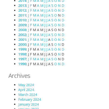
2014
:
J
F
M
A
M
J
J
A
S
O
N
D
2013
:
J
F
M
A
M
J
J
A
S
O
N
D
2012
:
J
F
M
A
M
J
J
A
S
O
N
D
2011
:
J
F
M
A
M
J
J
A
S
O
N
D
2010
:
J
F
M
A
M
J
J
A
S
O
N
D
2009
:
J
F
M
A
M
J
J
A
S
O
N
D
2008
:
J
F
M
A
M
J
J
A
S
O
N
D
2002
:
J
F
M
A
M
J
J
A
S
O
N
D
2001
:
J
F
M
A
M
J
J
A
S
O
N
D
2000
:
J
F
M
A
M
J
J
A
S
O
N
D
1999
:
J
F
M
A
M
J
J
A
S
O
N
D
1998
:
J
F
M
A
M
J
J
A
S
O
N
D
1997
:
J
F
M
A
M
J
J
A
S
O
N
D
1996
:
J
F
M
A
M
J
J
A
S
O
N
D
Archives
May 2024
April 2024
March 2024
February 2024
January 2024