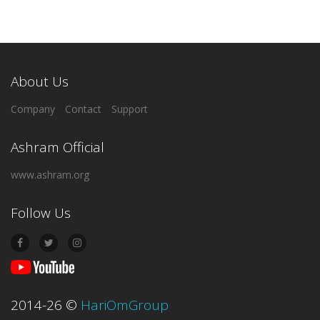
About Us
Company
Contact
Support
Ashram Official
www.ashram.org
Follow Us
2014-26
©
HariOmGroup