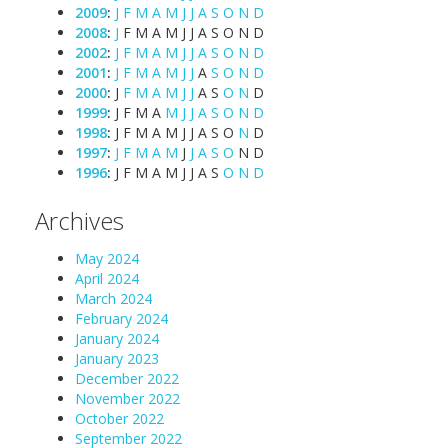
2009
:
J
F
M
A
M
J
J
A
S
O
N
D
2008
:
J
F
M
A
M
J
J
A
S
O
N
D
2002
:
J
F
M
A
M
J
J
A
S
O
N
D
2001
:
J
F
M
A
M
J
J
A
S
O
N
D
2000
:
J
F
M
A
M
J
J
A
S
O
N
D
1999
:
J
F
M
A
M
J
J
A
S
O
N
D
1998
:
J
F
M
A
M
J
J
A
S
O
N
D
1997
:
J
F
M
A
M
J
J
A
S
O
N
D
1996
:
J
F
M
A
M
J
J
A
S
O
N
D
Archives
May 2024
April 2024
March 2024
February 2024
January 2024
January 2023
December 2022
November 2022
October 2022
September 2022