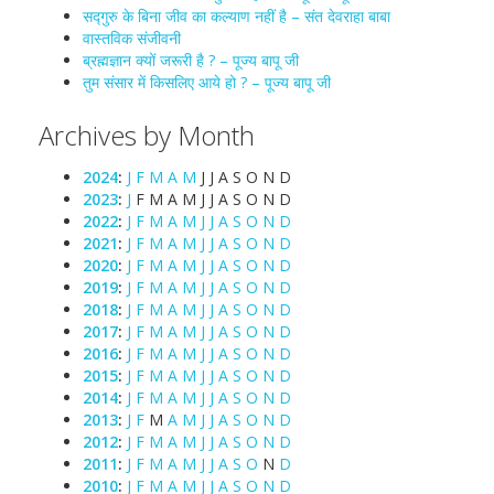
सद्गुरु के बिना जीव का कल्याण नहीं है – संत देवराहा बाबा
वास्तविक संजीवनी
ब्रह्मज्ञान क्यों जरूरी है ? – पूज्य बापू जी
तुम संसार में किसलिए आये हो ? – पूज्य बापू जी
Archives by Month
2024
:
J
F
M
A
M
J
J
A
S
O
N
D
2023
:
J
F
M
A
M
J
J
A
S
O
N
D
2022
:
J
F
M
A
M
J
J
A
S
O
N
D
2021
:
J
F
M
A
M
J
J
A
S
O
N
D
2020
:
J
F
M
A
M
J
J
A
S
O
N
D
2019
:
J
F
M
A
M
J
J
A
S
O
N
D
2018
:
J
F
M
A
M
J
J
A
S
O
N
D
2017
:
J
F
M
A
M
J
J
A
S
O
N
D
2016
:
J
F
M
A
M
J
J
A
S
O
N
D
2015
:
J
F
M
A
M
J
J
A
S
O
N
D
2014
:
J
F
M
A
M
J
J
A
S
O
N
D
2013
:
J
F
M
A
M
J
J
A
S
O
N
D
2012
:
J
F
M
A
M
J
J
A
S
O
N
D
2011
:
J
F
M
A
M
J
J
A
S
O
N
D
2010
:
J
F
M
A
M
J
J
A
S
O
N
D