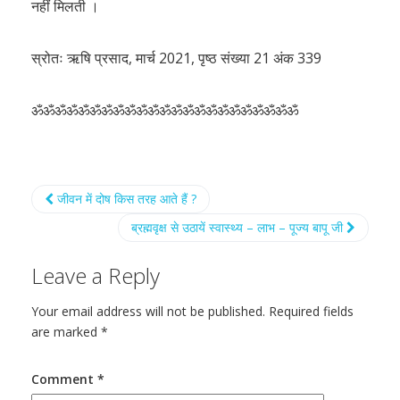
नहीं मिलती ।
स्रोतः ऋषि प्रसाद, मार्च 2021, पृष्ठ संख्या 21 अंक 339
ॐॐॐॐॐॐॐॐॐॐॐॐॐॐॐॐॐॐॐॐॐॐॐ
जीवन में दोष किस तरह आते हैं ?
ब्रह्मवृक्ष से उठायें स्वास्थ्य – लाभ – पूज्य बापू जी
Leave a Reply
Your email address will not be published.
Required fields
are marked
*
Comment
*