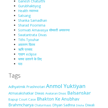
Ganesh Chaturthi
Gurubhaktiyog
Health स्वास्‍थ्‍य
Satsang
Shanka Samadhan
Sharad Poornima
Somvati Amavasya सोमवती अमावस्या
Swatantrata Divas
Tithi-Tyouhar
अवतरण दिवस
ऋषि प्रसाद
ग्रहण eclipse
चश्मा‍ उतारने के लिए
पाठ
Tags
Anmol Yuktiyan
Adhyatmik Prashnotari
Balsanskar
Atmasakshatkar Diwas
Avataran Divas
Bhakton Ke Anubhav
Bapuji Court Case
Brahmcharya
Dhyan Sadhna
Diwali
Chaturmaas
Diksha