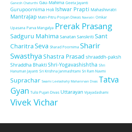
Gau-Mahima
Geeta Jayanti
Ganesh Chaturthi
Ishwar Prapti
Gurupoornima
Holi
Mahashivratri
MantraJap
Matri-Pitru Poojan Diwas
Omkar
Navratri
Prerak Prasang
Upasana
Parva Mangalya
Sadguru Mahima
Sant
Sanatan Sanskriti
Sharir
Seva
Charitra
Sharad Poornima
Swasthya
Shastra Prasad
shraaddh-paksh
Shri-Yogavashishtha
Shraddha Bhakti
Shri
Sri Krishna Janmashtami
Sri Ram Navmi
Hanuman Jayanti
Tatva
Suprachar
Swami Leelashahji Mahanirvan Divas
Gyan
Uttarayan
Tulsi Pujan Divas
Vijayadashami
Vivek Vichar