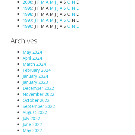
2000
:
J
F
M
A
M
J
J
A
S
O
N
D
1999
:
J
F
M
A
M
J
J
A
S
O
N
D
1998
:
J
F
M
A
M
J
J
A
S
O
N
D
1997
:
J
F
M
A
M
J
J
A
S
O
N
D
1996
:
J
F
M
A
M
J
J
A
S
O
N
D
Archives
May 2024
April 2024
March 2024
February 2024
January 2024
January 2023
December 2022
November 2022
October 2022
September 2022
August 2022
July 2022
June 2022
May 2022