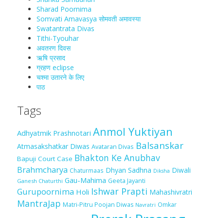
Sharad Poornima
Somvati Amavasya सोमवती अमावस्या
Swatantrata Divas
Tithi-Tyouhar
अवतरण दिवस
ऋषि प्रसाद
ग्रहण eclipse
चश्मा‍ उतारने के लिए
पाठ
Tags
Anmol Yuktiyan
Adhyatmik Prashnotari
Balsanskar
Atmasakshatkar Diwas
Avataran Divas
Bhakton Ke Anubhav
Bapuji Court Case
Brahmcharya
Dhyan Sadhna
Diwali
Chaturmaas
Diksha
Gau-Mahima
Geeta Jayanti
Ganesh Chaturthi
Ishwar Prapti
Gurupoornima
Holi
Mahashivratri
MantraJap
Matri-Pitru Poojan Diwas
Omkar
Navratri