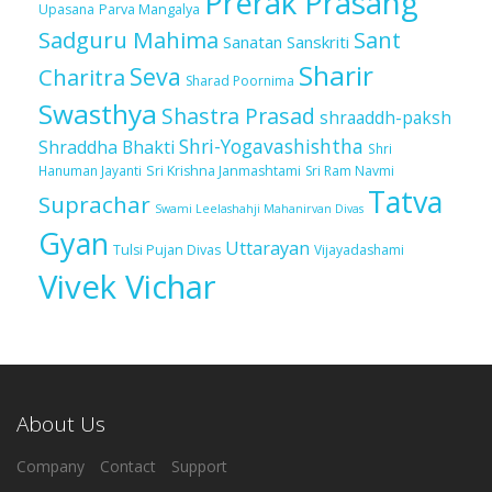
Prerak Prasang
Upasana
Parva Mangalya
Sadguru Mahima
Sant
Sanatan Sanskriti
Sharir
Seva
Charitra
Sharad Poornima
Swasthya
Shastra Prasad
shraaddh-paksh
Shri-Yogavashishtha
Shraddha Bhakti
Shri
Sri Krishna Janmashtami
Sri Ram Navmi
Hanuman Jayanti
Tatva
Suprachar
Swami Leelashahji Mahanirvan Divas
Gyan
Uttarayan
Tulsi Pujan Divas
Vijayadashami
Vivek Vichar
About Us
Company
Contact
Support