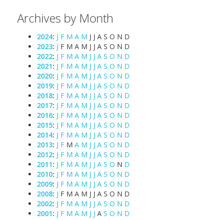
Archives by Month
2024
:
J
F
M
A
M
J
J
A
S
O
N
D
2023
:
J
F
M
A
M
J
J
A
S
O
N
D
2022
:
J
F
M
A
M
J
J
A
S
O
N
D
2021
:
J
F
M
A
M
J
J
A
S
O
N
D
2020
:
J
F
M
A
M
J
J
A
S
O
N
D
2019
:
J
F
M
A
M
J
J
A
S
O
N
D
2018
:
J
F
M
A
M
J
J
A
S
O
N
D
2017
:
J
F
M
A
M
J
J
A
S
O
N
D
2016
:
J
F
M
A
M
J
J
A
S
O
N
D
2015
:
J
F
M
A
M
J
J
A
S
O
N
D
2014
:
J
F
M
A
M
J
J
A
S
O
N
D
2013
:
J
F
M
A
M
J
J
A
S
O
N
D
2012
:
J
F
M
A
M
J
J
A
S
O
N
D
2011
:
J
F
M
A
M
J
J
A
S
O
N
D
2010
:
J
F
M
A
M
J
J
A
S
O
N
D
2009
:
J
F
M
A
M
J
J
A
S
O
N
D
2008
:
J
F
M
A
M
J
J
A
S
O
N
D
2002
:
J
F
M
A
M
J
J
A
S
O
N
D
2001
:
J
F
M
A
M
J
J
A
S
O
N
D