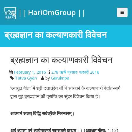
|| HariOmGroup ||
ब्रह्मज्ञान का कल्याणकारी विवेचन
ब्रह्मज्ञान का कल्याणकारी विवेचन
February 1, 2016
278 ऋषि प्रसादः फरवरी 2016
Tatva Gyan
by
Gurukripa
‘अवधूत गीता’ में श्री दत्तात्रेय जी ने साधकों के कल्याणार्थ वेदांत-मार्ग
द्वारा गूढ़ ब्रह्मज्ञान की प्राप्ति का सुंदर विवेचन किया है।
आत्मानं सतत् विद्धि सर्वत्रैकं निरन्तरम्।
अहं ध्याता परं ध्ययेमखण्डं खण्डयते कथम्।। (अवधूत गीताः 1.12)