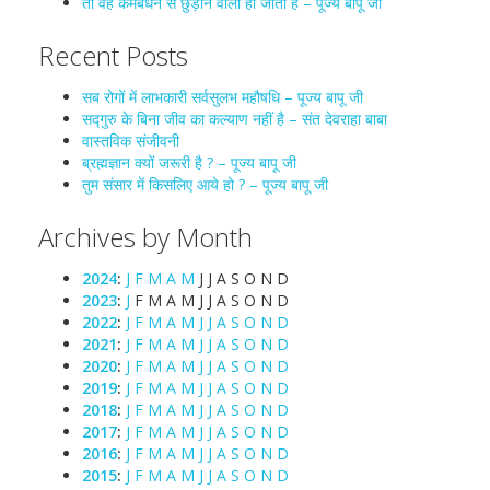
तो वह कर्मबंधन से छुड़ाने वाला हो जाता है – पूज्य बापू जी
Recent Posts
सब रोगों में लाभकारी सर्वसुलभ महौषधि – पूज्य बापू जी
सद्गुरु के बिना जीव का कल्याण नहीं है – संत देवराहा बाबा
वास्तविक संजीवनी
ब्रह्मज्ञान क्यों जरूरी है ? – पूज्य बापू जी
तुम संसार में किसलिए आये हो ? – पूज्य बापू जी
Archives by Month
2024
:
J
F
M
A
M
J
J
A
S
O
N
D
2023
:
J
F
M
A
M
J
J
A
S
O
N
D
2022
:
J
F
M
A
M
J
J
A
S
O
N
D
2021
:
J
F
M
A
M
J
J
A
S
O
N
D
2020
:
J
F
M
A
M
J
J
A
S
O
N
D
2019
:
J
F
M
A
M
J
J
A
S
O
N
D
2018
:
J
F
M
A
M
J
J
A
S
O
N
D
2017
:
J
F
M
A
M
J
J
A
S
O
N
D
2016
:
J
F
M
A
M
J
J
A
S
O
N
D
2015
:
J
F
M
A
M
J
J
A
S
O
N
D