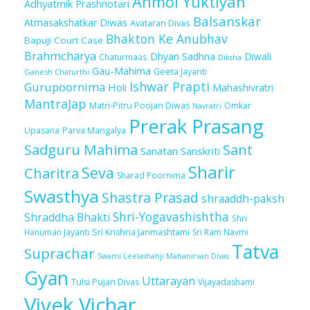
Anmol Yuktiyan
Adhyatmik Prashnotari
Balsanskar
Atmasakshatkar Diwas
Avataran Divas
Bhakton Ke Anubhav
Bapuji Court Case
Brahmcharya
Dhyan Sadhna
Diwali
Chaturmaas
Diksha
Gau-Mahima
Geeta Jayanti
Ganesh Chaturthi
Ishwar Prapti
Gurupoornima
Holi
Mahashivratri
MantraJap
Matri-Pitru Poojan Diwas
Omkar
Navratri
Prerak Prasang
Upasana
Parva Mangalya
Sadguru Mahima
Sant
Sanatan Sanskriti
Sharir
Seva
Charitra
Sharad Poornima
Swasthya
Shastra Prasad
shraaddh-paksh
Shri-Yogavashishtha
Shraddha Bhakti
Shri
Sri Krishna Janmashtami
Sri Ram Navmi
Hanuman Jayanti
Tatva
Suprachar
Swami Leelashahji Mahanirvan Divas
Gyan
Uttarayan
Tulsi Pujan Divas
Vijayadashami
Vivek Vichar