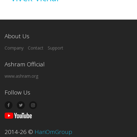
About Us
Company
Contact
Support
Ashram Official
www.ashram.org
Follow Us
2014-26
©
HariOmGroup