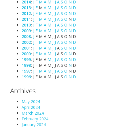
2014
:
J
F
M
A
M
J
J
A
S
O
N
D
2013
:
J
F
M
A
M
J
J
A
S
O
N
D
2012
:
J
F
M
A
M
J
J
A
S
O
N
D
2011
:
J
F
M
A
M
J
J
A
S
O
N
D
2010
:
J
F
M
A
M
J
J
A
S
O
N
D
2009
:
J
F
M
A
M
J
J
A
S
O
N
D
2008
:
J
F
M
A
M
J
J
A
S
O
N
D
2002
:
J
F
M
A
M
J
J
A
S
O
N
D
2001
:
J
F
M
A
M
J
J
A
S
O
N
D
2000
:
J
F
M
A
M
J
J
A
S
O
N
D
1999
:
J
F
M
A
M
J
J
A
S
O
N
D
1998
:
J
F
M
A
M
J
J
A
S
O
N
D
1997
:
J
F
M
A
M
J
J
A
S
O
N
D
1996
:
J
F
M
A
M
J
J
A
S
O
N
D
Archives
May 2024
April 2024
March 2024
February 2024
January 2024