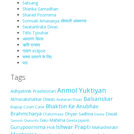
Satsang
Shanka Samadhan
Sharad Poornima
Somvati Amavasya सोमवती अमावस्या
Swatantrata Divas
Tithi-Tyouhar
अवतरण दिवस
ऋषि प्रसाद
ग्रहण eclipse
चश्मा‍ उतारने के लिए
पाठ
Tags
Anmol Yuktiyan
Adhyatmik Prashnotari
Balsanskar
Atmasakshatkar Diwas
Avataran Divas
Bhakton Ke Anubhav
Bapuji Court Case
Brahmcharya
Dhyan Sadhna
Diwali
Chaturmaas
Diksha
Gau-Mahima
Geeta Jayanti
Ganesh Chaturthi
Ishwar Prapti
Gurupoornima
Holi
Mahashivratri