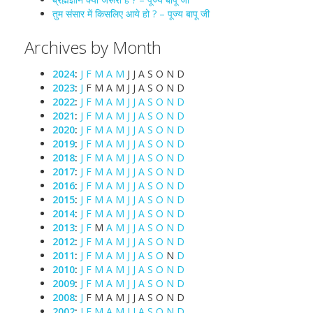
तुम संसार में किसलिए आये हो ? – पूज्य बापू जी
Archives by Month
2024
:
J
F
M
A
M
J
J
A
S
O
N
D
2023
:
J
F
M
A
M
J
J
A
S
O
N
D
2022
:
J
F
M
A
M
J
J
A
S
O
N
D
2021
:
J
F
M
A
M
J
J
A
S
O
N
D
2020
:
J
F
M
A
M
J
J
A
S
O
N
D
2019
:
J
F
M
A
M
J
J
A
S
O
N
D
2018
:
J
F
M
A
M
J
J
A
S
O
N
D
2017
:
J
F
M
A
M
J
J
A
S
O
N
D
2016
:
J
F
M
A
M
J
J
A
S
O
N
D
2015
:
J
F
M
A
M
J
J
A
S
O
N
D
2014
:
J
F
M
A
M
J
J
A
S
O
N
D
2013
:
J
F
M
A
M
J
J
A
S
O
N
D
2012
:
J
F
M
A
M
J
J
A
S
O
N
D
2011
:
J
F
M
A
M
J
J
A
S
O
N
D
2010
:
J
F
M
A
M
J
J
A
S
O
N
D
2009
:
J
F
M
A
M
J
J
A
S
O
N
D
2008
:
J
F
M
A
M
J
J
A
S
O
N
D
2002
:
J
F
M
A
M
J
J
A
S
O
N
D