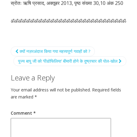
स्रोतः ऋषि प्रसाद, अक्तूबर 2013, पृष्ठ संख्या 30,10 अंक 250
ॐॐॐॐॐॐॐॐॐॐॐॐॐॐॐॐॐॐॐॐॐॐॐॐॐॐॐॐॐ
क्यों नज़रअंदाज किया गया महत्त्वपूर्ण गवाहों को ?
पूज्य बापू जी को ‘पीडोफिलिया’ बीमारी होने के दुष्प्रचार की पोल-खोल
Leave a Reply
Your email address will not be published.
Required fields
are marked
*
Comment
*