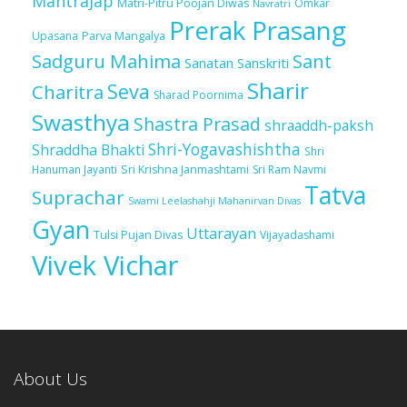
MantraJap
Matri-Pitru Poojan Diwas
Omkar
Navratri
Prerak Prasang
Upasana
Parva Mangalya
Sadguru Mahima
Sant
Sanatan Sanskriti
Sharir
Seva
Charitra
Sharad Poornima
Swasthya
Shastra Prasad
shraaddh-paksh
Shri-Yogavashishtha
Shraddha Bhakti
Shri
Sri Krishna Janmashtami
Sri Ram Navmi
Hanuman Jayanti
Tatva
Suprachar
Swami Leelashahji Mahanirvan Divas
Gyan
Uttarayan
Tulsi Pujan Divas
Vijayadashami
Vivek Vichar
About Us